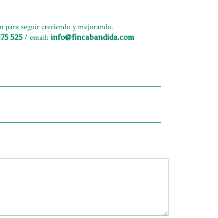
n para seguir creciendo y mejorando.
175 525
/ email:
info@fincabandida.com